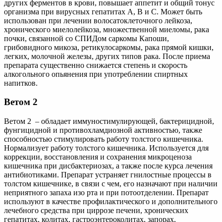
других ферментов в крови, повышает аппетит и общий тонус
организма при вирусных гепатитах А, В и С. Может быть
использован при лечении волосатоклеточного лейкоза,
хронического миелолейкоза, множественной миеломы, рака
почки, связанной со СПИДом саркомы Капоши,
грибовидного микоза, ретикулосаркомы, рака прямой кишки,
легких, молочной железы, других типов рака. После приема
препарата существенно снижается степень и скорость
алкогольного опьянения при употреблении спиртных
напитков.
Ветом 2
Ветом 2 – обладает иммуностимулирующей, бактерицидной,
фунгицидной и противохламдиозной активностью, также
способностью стимулировать работу толстого кишечника.
Нормализует работу толстого кишечника. Используется для
коррекции, восстановления и сохранения микроценоза
кишечника при дисбактериозах, а также после курса лечения
антибиотиками. Препарат устраняет гнилостные процессы в
толстом кишечнике, в связи с чем, его назначают при наличии
неприятного запаха изо рта и при потоотделении. Препарат
используют в качестве профилактического и дополнительного
лечебного средства при циррозе печени, хронических
гепатитах, колитах, гастроэнтероколитах, запорах,