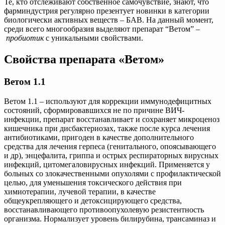
Те, кто отслеживают собственное самочувствие, знают, что
фарминдустрия регулярно презентует новинки в категории
биологически активных веществ – БАВ. На данный момент,
среди всего многообразия выделяют препарат “Ветом” –
пробиотик
с уникальными свойствами.
Свойства препарата «Ветом»
Ветом 1.1
Ветом 1.1 – используют для коррекции иммунодефицитных
состояний, сформировавшихся не по причине ВИЧ-
инфекции, препарат восстанавливает и сохраняет микроценоз
кишечника при дисбактериозах, также после курса лечения
антибиотиками, пригоден в качестве дополнительного
средства для лечения герпеса (генитального, опоясывающего
и др), энцефалита, гриппа и острых респираторных вирусных
инфекций, цитомегаловирусных инфекций. Применяется у
больных со злокачественными опухолями с профилактической
целью, для уменьшения токсического действия при
химиотерапии, лучевой терапии, в качестве
общеукрепляющего и детоксицирующего средства,
восстанавливающего противоопухолевую резистентность
организма. Нормализует уровень билирубина, трансаминаз и