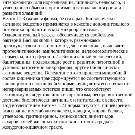
энтероколитах; для нормализации липидного, белкового, и
углеводного обмена в организме; для подавления роста и
развития хламидий.
Ветом 1.23 (жидкая форма, без сахара) - Биологически
активное вещество применяется в качестве дополнительного
источника пробиотических микроорганизмов.
Оздоровительный эффект обеспечивается свойствами
бактерий Bacillus subtilis, которые, размножаясь
преимущественно в толстом отделе кишечника, выделяют:
протеолитические, амилолитические, целлюлозолитические
ферменты; интерферон α-2 лейкоцитарный человеческий;
бацитрацины, подавляющие рост и развитие патогенной и
условно патогенной микрофлоры; другие биологически
активные вещества. Вследствие этого процесса микробный
состав кишечника трансформируется до соответствующего
эволюционно сложившейся норме, очищаются его стенки от
неперевариваемых остатков пищи, что способствует
активному выводу токсинов из организма, беспрепятственной
доставке биологически активных и питательных веществ.
Под воздействием Ветома 1.23 нормализуются: пищеварение,
всасывание и метаболизм железа, кальция, жиров, белков,
углеводов, триглицеридов, аминокислот, дипептидов,
сахаров, солей желчных кислот, кислотность среды в
желудочно-кишечном тракте.