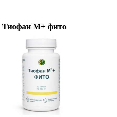
Тиофан М+ фито