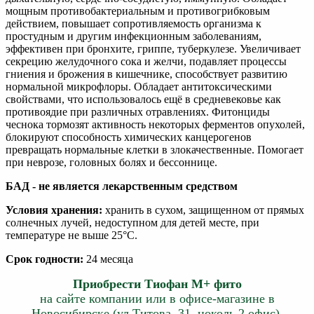
мощным противобактериальным и противогрибковым
действием, повышает сопротивляемость организма к
простудным и другим инфекционным заболеваниям,
эффективен при бронхите, гриппе, туберкулезе. Увеличивает
секрецию желудочного сока и желчи, подавляет процессы
гниения и брожения в кишечнике, способствует развитию
нормальной микрофлоры. Обладает антитоксическими
свойствами, что использовалось ещё в средневековье как
противоядие при различных отравлениях. Фитонциды
чеснока тормозят активность некоторых ферментов опухолей,
блокируют способность химических канцерогенов
превращать нормальные клетки в злокачественные. Помогает
при неврозе, головных болях и бессоннице.
БАД - не является лекарственным средством
Условия хранения:
хранить в сухом, защищенном от прямых
солнечных лучей, недоступном для детей месте, при
температуре не выше 25°С.
Срок годности:
24 месяца
Приобрести Тиофан М+ фито
на сайте компании или в офисе-магазине в
Новосибирске (ул.Титова, 31, цоколь 2 офис).