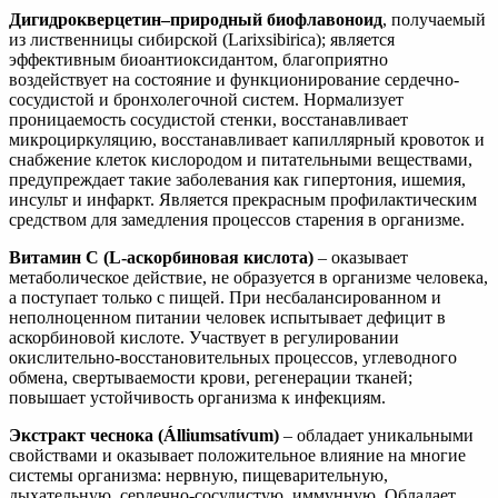
Дигидрокверцетин–природный биофлавоноид
, получаемый
из лиственницы сибирской (Larixsibirica); является
эффективным биоантиоксидантом, благоприятно
воздействует на состояние и функционирование сердечно-
сосудистой и бронхолегочной систем. Нормализует
проницаемость сосудистой стенки, восстанавливает
микроциркуляцию, восстанавливает капиллярный кровоток и
снабжение клеток кислородом и питательными веществами,
предупреждает такие заболевания как гипертония, ишемия,
инсульт и инфаркт. Является прекрасным профилактическим
средством для замедления процессов старения в организме.
Витамин С (L-аскорбиновая кислота)
– оказывает
метаболическое действие, не образуется в организме человека,
а поступает только с пищей. При несбалансированном и
неполноценном питании человек испытывает дефицит в
аскорбиновой кислоте. Участвует в регулировании
окислительно-восстановительных процессов, углеводного
обмена, свертываемости крови, регенерации тканей;
повышает устойчивость организма к инфекциям.
Экстракт чеснока (Álliumsatívum)
– обладает уникальными
свойствами и оказывает положительное влияние на многие
системы организма: нервную, пищеварительную,
дыхательную, сердечно-сосудистую, иммунную. Обладает