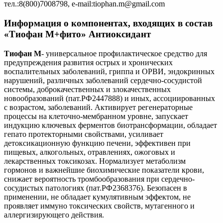
тел.:8(800)7008798, e-mail:tiophan.m@gmail.com
Информация о компонентах, входящих в состав
«Тиофан М+фито» Антиоксидант
Тиофан М
- универсальное профилактическое средство для
предупреждения развития острых и хронических
воспалительных заболеваний, гриппа и ОРВИ, эндокринных
нарушений, различных заболеваний сердечно-сосудистой
системы, доброкачественных и злокачественных
новообразований (пат.РФ2447888) и иных, ассоциированных
с возрастом, заболеваний. Активирует регенераторные
процессы на клеточно-мембранном уровне, запускает
индукцию ключевых ферментов биотрансформации, обладает
гепато протекторными свойствами, усиливает
детоксикационную функцию печени, эффективен при
пищевых, алкогольных, отравлениях, ожоговых и
лекарственных токсикозах. Нормализует метаболизм
гормонов и важнейшие биохимические показатели крови,
снижает вероятность тромбообразования при сердечно-
сосудистых патологиях (пат.РФ2368376). Безопасен в
применении, не обладает кумулятивным эффектом, не
проявляет иммуно токсических свойств, мутагенного и
аллергизирующего действия.