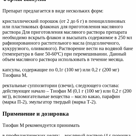
Препарат предлагается в виде нескольких форм:
кристаллический порошок (от 2 до 6 г) в пенициллиновых
или пластиковых флаконах для приготовления масляного
раствора Для приготовления масляного раствора препарата
необходимо вскрыть флакон и высыпать содержимое в 250 мл
рафинированного растительного масла (подсолнечного,
кукурузного, оливкового). Растворение вести на водяной бане
(температура в бане 50-60ºС) при перемешивании. Данный
объем масляного раствора использовать в течение месяца.
капсулы, содержащие по 0,1г (100 мг) или 0,2 г (200 мг)
Тиофана М,
ректальные суппозитории (свечи), следующего состава:
действующее начало – Тиофан М (0,1 г (100 мг) или 0,2 г (200
мг)), вспомогательные вещества – масло какао, парафин
(марка П-2), эмульгатор твердый (марка Т-2).
Применение и дозировка
Тиофан М рекомендуется принимать
в профилактических целях: – масляный раствор (4 г порошка