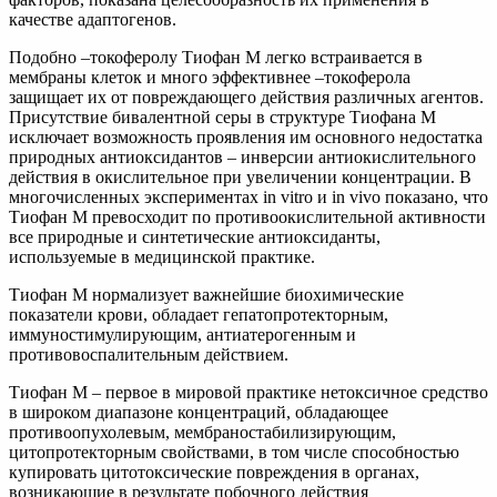
качестве адаптогенов.
Подобно –токоферолу Тиофан М легко встраивается в
мембраны клеток и много эффективнее –токоферола
защищает их от повреждающего действия различных агентов.
Присутствие бивалентной серы в структуре Тиофана М
исключает возможность проявления им основного недостатка
природных антиоксидантов – инверсии антиокислительного
действия в окислительное при увеличении концентрации. В
многочисленных экспериментах in vitro и in vivo показано, что
Тиофан М превосходит по противоокислительной активности
все природные и синтетические антиоксиданты,
используемые в медицинской практике.
Тиофан М нормализует важнейшие биохимические
показатели крови, обладает гепатопротекторным,
иммуностимулирующим, антиатерогенным и
противовоспалительным действием.
Тиофан М – первое в мировой практике нетоксичное средство
в широком диапазоне концентраций, обладающее
противоопухолевым, мембраностабилизирующим,
цитопротекторным свойствами, в том числе способностью
купировать цитотоксические повреждения в органах,
возникающие в результате побочного действия