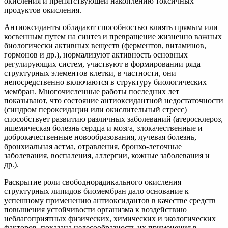
окисления и препятствующей накоплению токсичных
продуктов окисления.
Антиоксиданты обладают способностью влиять прямым или
косвенным путем на синтез и превращение жизненно важных
биологически активных веществ (ферментов, витаминов,
гормонов и др.), нормализуют активность основных
регулирующих систем, участвуют в формировании ряда
структурных элементов клетки, в частности, они
непосредственно включаются в структуру биологических
мембран. Многочисленные работы последних лет
показывают, что состояние антиоксидантной недостаточности
(синдром пероксидации или окислительный стресс)
способствует развитию различных заболеваний (атеросклероз,
ишемическая болезнь сердца и мозга, злокачественные и
доброкачественные новообразования, лучевая болезнь,
бронхиальная астма, отравления, бронхо-легочные
заболевания, воспаления, аллергии, кожные заболевания и
др.).
Раскрытие роли свободнорадикального окисления
структурных липидов биомембран дало основание к
успешному применению антиоксидантов в качестве средств
повышения устойчивости организма к воздействию
неблагоприятных физических, химических и экологических
факторов, показана целесообразность их применения в